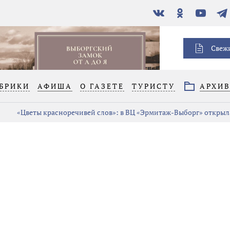
В
Одноклассники
YouTube
Тел
контакте
Свеж
БРИКИ
АФИША
О ГАЗЕТЕ
ТУРИСТУ
АРХИ
«Цветы красноречивей слов»: в ВЦ «Эрмитаж-Выборг» открыла