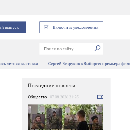
еграм
ий выпуск
Включить уведомления
Искать
В
сь летняя выставка
Сергей Безруков в Выборге: премьера фил
Последние новости
Общество
07.08.2026 21:25
Выбрать
новость