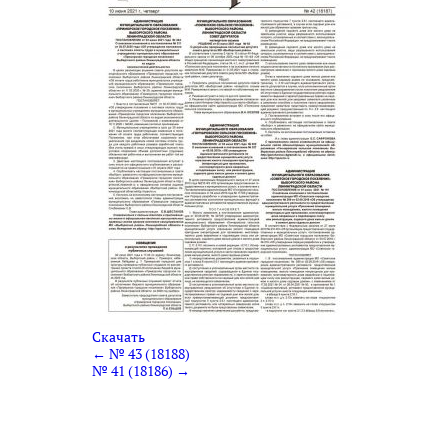
Скачать
← № 43 (18188)
№ 41 (18186) →