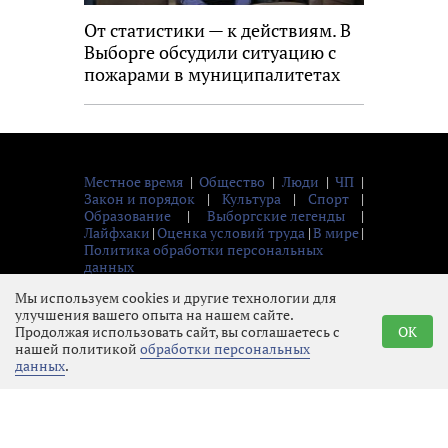
От статистики — к действиям. В
Выборге обсудили ситуацию с
пожарами в муниципалитетах
Местное время
|
Общество
|
Люди
|
ЧП
|
Закон и порядок
|
Культура
|
Спорт
|
Образование
|
Выборгские легенды
|
Лайфхаки
|
Оценка условий труда
|
В мире
|
Политика обработки персональных
данных
© 2026 Газета «Выборг»
Мы используем cookies и другие технологии для
улучшения вашего опыта на нашем сайте.
Продолжая использовать сайт, вы соглашаетесь с
OK
нашей политикой
обработки персональных
данных
.
16+