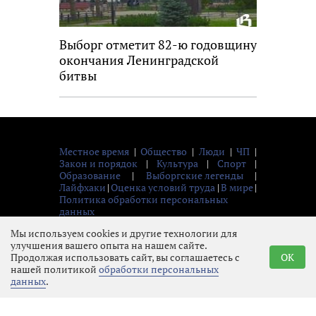
Выборг отметит 82-ю годовщину
окончания Ленинградской
битвы
Местное время
|
Общество
|
Люди
|
ЧП
|
Закон и порядок
|
Культура
|
Спорт
|
Образование
|
Выборгские легенды
|
Лайфхаки
|
Оценка условий труда
|
В мире
|
Политика обработки персональных
данных
© 2026 Газета «Выборг»
Мы используем cookies и другие технологии для
улучшения вашего опыта на нашем сайте.
Продолжая использовать сайт, вы соглашаетесь с
OK
нашей политикой
обработки персональных
данных
.
16+